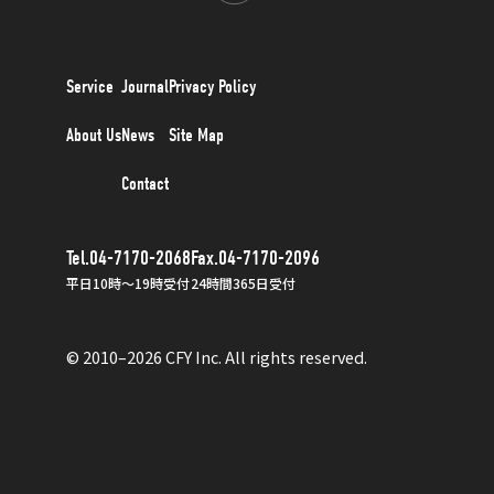
Service
Journal
Privacy Policy
About Us
News
Site Map
Contact
Tel.04-7170-2068
Fax.04-7170-2096
平日10時〜19時受付
24時間365日受付
© 2010–2026 CFY Inc. All rights reserved.