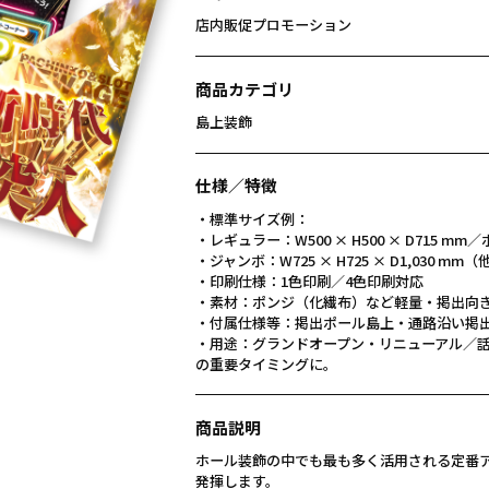
店内販促プロモーション
商品カテゴリ
島上装飾
仕様／特徴
・標準サイズ例：
・レギュラー：W500 × H500 × D715 
・ジャンボ：W725 × H725 × D1,030 
・印刷仕様：1色印刷／4色印刷対応
・素材：ポンジ（化繊布）など軽量・掲出向
・付属仕様等：掲出ポール島上・通路沿い掲
・用途：グランドオープン・リニューアル／
の重要タイミングに。
商品説明
ホール装飾の中でも最も多く活用される定番
発揮します。