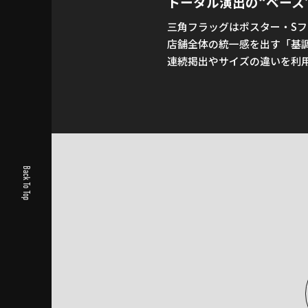
トータル演出の“ベース
三角フラッグはポスター・S
店舗全体の統一感を出す「基
連続掲出やサイズの違いを利
Back To Top