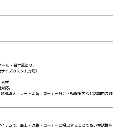
mm／ポール・紐付属あり。
mm（他サイズカスタム対応）
き素材。
出対応。
話題機導入／レート切替／コーナー分け・動線案内など店舗内装飾
アイテムで、島上・通路・コーナーに掲出することで高い視認性を