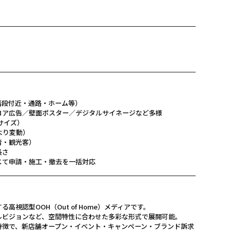
階段付近・通路・ホーム等）
ロア広告／壁面ポスター／デジタルサイネージなど多様
サイズ）
より変動）
者・観光客）
長さ
じて申請・施工・撤去を一括対応
視認型OOH（Out of Home）メディアです。
ルビジョンなど、空間特性に合わせた多彩な形式で展開可能。
特徴で、新店舗オープン・イベント・キャンペーン・ブランド訴求