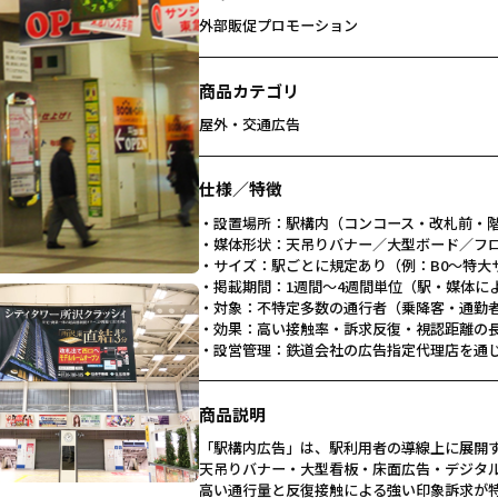
外部販促プロモーション
商品カテゴリ
屋外・交通広告
仕様／特徴
・設置場所：駅構内（コンコース・改札前・
・媒体形状：天吊りバナー／大型ボード／フ
・サイズ：駅ごとに規定あり（例：B0〜特大
・掲載期間：1週間～4週間単位（駅・媒体に
・対象：不特定多数の通行者（乗降客・通勤
・効果：高い接触率・訴求反復・視認距離の
・設営管理：鉄道会社の広告指定代理店を通
商品説明
「駅構内広告」は、駅利用者の導線上に展開する高
天吊りバナー・大型看板・床面広告・デジタ
高い通行量と反復接触による強い印象訴求が