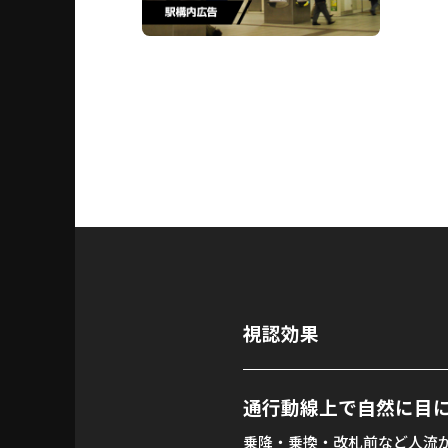
視認効果
通行動線上で自然に目
乗降・乗換・改札前など人流