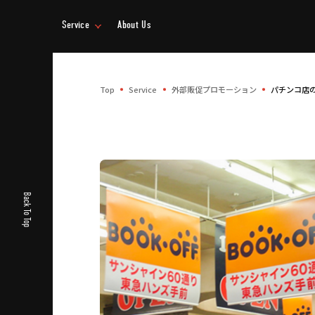
Service
About Us
事業情報
企業情報
Top
Service
外部販促プロモーション
パチンコ店
Back To Top