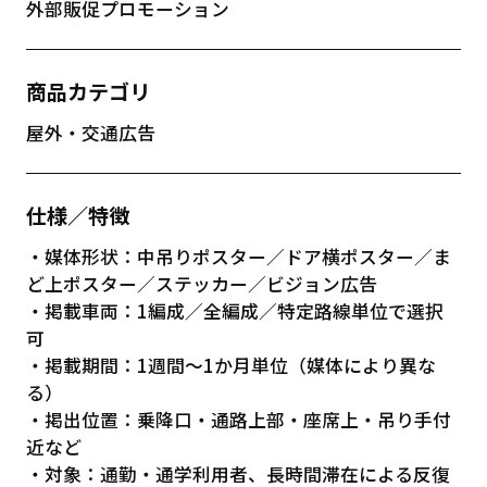
外部販促プロモーション
商品カテゴリ
屋外・交通広告
仕様／特徴
・媒体形状：中吊りポスター／ドア横ポスター／ま
ど上ポスター／ステッカー／ビジョン広告
・掲載車両：1編成／全編成／特定路線単位で選択
可
・掲載期間：1週間〜1か月単位（媒体により異な
る）
・掲出位置：乗降口・通路上部・座席上・吊り手付
近など
・対象：通勤・通学利用者、長時間滞在による反復