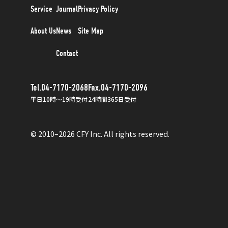
Service
Journal
Privacy Policy
About Us
News
Site Map
Contact
Tel.04-7170-2068
Fax.04-7170-2096
平日10時〜19時受付
24時間365日受付
© 2010–2026 CFY Inc. All rights reserved.