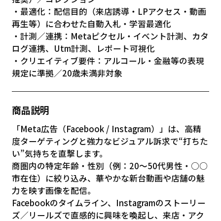
・最適化：配信目的（来店誘導・LPアクセス・動画
再生等）に合わせた自動入札・学習最適化
・計測／連携：Metaピクセル・イベント計測、カタ
ログ連携、Utm計測、レポート可視化
・クリエイティブ要件：アルコール・金融等の表現
規定に準拠／20歳未満非対象
商品説明
「Meta広告（Facebook / Instagram）」は、高精
度ターゲティングと強力なビジュアル訴求で“打ちた
い”気持ちを直撃します。
商圏内の特定年齢・性別（例：20〜50代男性・○○
市在住）に絞り込み、華やかな新台動画や店舗の魅
力を映す画像を配信。
Facebookのタイムライン、Instagramのストーリー
ズ／リールズで直感的に興味を喚起し、来店・アク