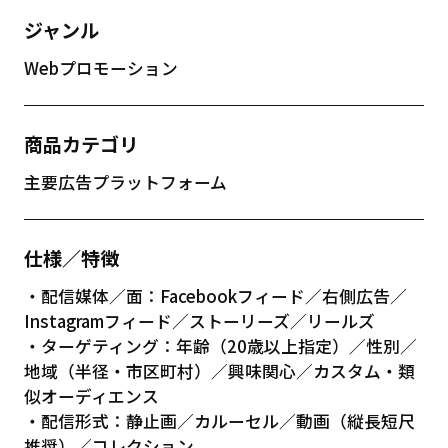
ジャンル
Webプロモーション
商品カテゴリ
主要広告プラットフォーム
仕様／特徴
・配信媒体／面：Facebookフィード／右側広告／
Instagramフィード／ストーリーズ／リールズ
・ターゲティング：年齢（20歳以上指定）／性別／
地域（半径・市区町村）／興味関心／カスタム・類
似オーディエンス
・配信形式：静止画／カルーセル／動画（縦長短尺
推奨）／コレクション