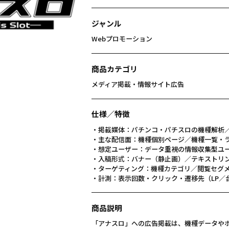
ジャンル
Webプロモーション
商品カテゴリ
メディア掲載・情報サイト広告
仕様／特徴
・掲載媒体：パチンコ・パチスロの機種解析
・主な配信面：機種個別ページ／機種一覧・
・想定ユーザー：データ重視の情報収集型ユ
・入稿形式：バナー（静止画）／テキストリン
・ターゲティング：機種カテゴリ／閲覧セグ
・計測：表示回数・クリック・遷移先（LP／
商品説明
「アナスロ」への広告掲載は、機種データやホ