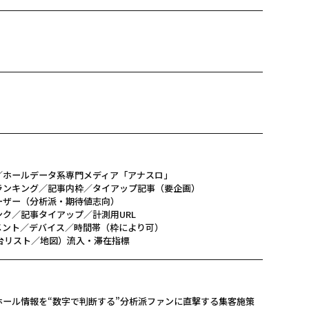
／ホールデータ系専門メディア「アナスロ」
ランキング／記事内枠／タイアップ記事（要企画）
ーザー（分析派・期待値志向）
ク／記事タイアップ／計測用URL
メント／デバイス／時間帯（枠により可）
台リスト／地図）流入・滞在指標
ール情報を“数字で判断する”分析派ファンに直撃する集客施策