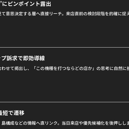
”にピンポイント露出
見て意思決定する層へ直接リーチ。来店直前の検討段階を的確に捉
ップ訴求で即効導線
合わせて掲出し、「この機種を打つならどの店か」の思考に自然に
最短で遷移
・島構成などの情報へ直リンク。当日来店や優先候補化を後押しし