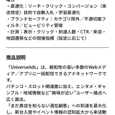
・最適化：リーチ・クリック・コンバージョン（来
店想定）目的で自動入札・学習最適化
・ブランドセーフティ：カテゴリ除外／不適切面フ
ィルタ／ビュービリティ管理
・計測：表示・クリック・到達人数・CTR／来店・
地図遷移などの間接指標（設定に応じて）
商品説明
「UniverseAds」は、親和性の高い多数のWebメデ
ィア／アプリに一括配信できるアドネットワークで
す。
パチンコ・スロット関連面に加え、エンタメ・ギャ
ンブル・地域情報など“興味が近い”ユーザー接点へ
広く露出。
「まだ貴店を知らない潜在顧客」への到達を最大化
し、新台入替やイベント情報の認知拡大から来店動