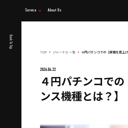
Service
About Us
事業情報
企業情報
Back To Top
TOP
ジャーナル 一覧
４円パチンコでの【稼働を底上
2026.04.22
４円パチンコでの
ンス機種とは？】