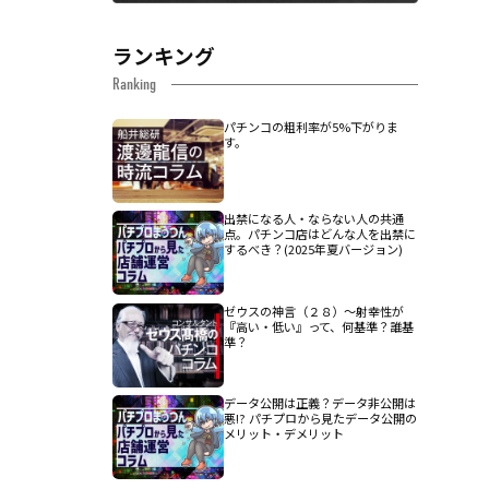
ランキング
Ranking
パチンコの粗利率が5%下がりま
す。
出禁になる人・ならない人の共通
点。パチンコ店はどんな人を出禁に
するべき？(2025年夏バージョン)
ゼウスの神言（２８）～射幸性が
『高い・低い』って、何基準？誰基
準？
データ公開は正義？データ非公開は
悪!? パチプロから見たデータ公開の
メリット・デメリット