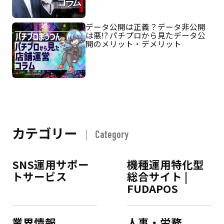
データ公開は正義？データ非公開
は悪!? パチプロから見たデータ公
開のメリット・デメリット
カテゴリー
Category
SNS運用サポー
機種運用特化型
トサービス
総合サイト |
FUDAPOS
業界情報
人事・労務