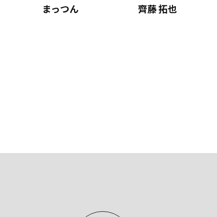
まっつん
齊藤 拓也