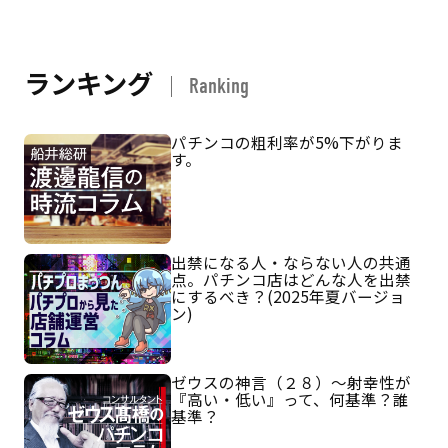
ランキング
Ranking
パチンコの粗利率が5%下がりま
す。
出禁になる人・ならない人の共通
点。パチンコ店はどんな人を出禁
にするべき？(2025年夏バージョ
ン)
ゼウスの神言（２８）～射幸性が
『高い・低い』って、何基準？誰
基準？