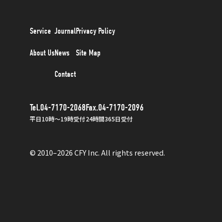
Service
Journal
Privacy Policy
About Us
News
Site Map
Contact
Tel.04-7170-2068
Fax.04-7170-2096
平日10時〜19時受付
24時間365日受付
© 2010–2026 CFY Inc. All rights reserved.