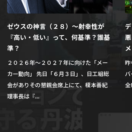
２８）～射幸性が
データ公開は正義？デ
って、何基準？誰基
悪!? パチプロから見
メリット・デメリット
７年に向けた「メー
昨今、当店は1カ月中18日
６月３日」、日工組総
バー、24時間365日デー
席上にて、榎本善紀
全!! みたいな感じの店舗ア