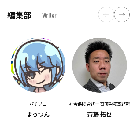
編集部
Writer
パチプロ
社会保険労務士 齊藤労務事務所
有
まっつん
齊藤 拓也