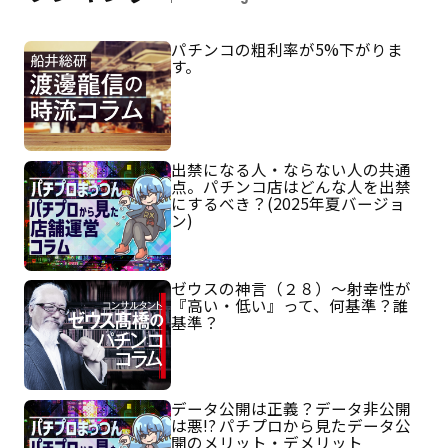
パチンコの粗利率が5%下がりま
す。
出禁になる人・ならない人の共通
点。パチンコ店はどんな人を出禁
にするべき？(2025年夏バージョ
ン)
ゼウスの神言（２８）～射幸性が
『高い・低い』って、何基準？誰
基準？
データ公開は正義？データ非公開
は悪!? パチプロから見たデータ公
開のメリット・デメリット