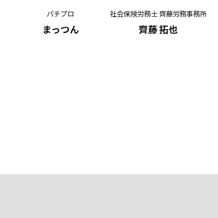
パチプロ
社会保険労務士 齊藤労務事務所
有
まっつん
齊藤 拓也