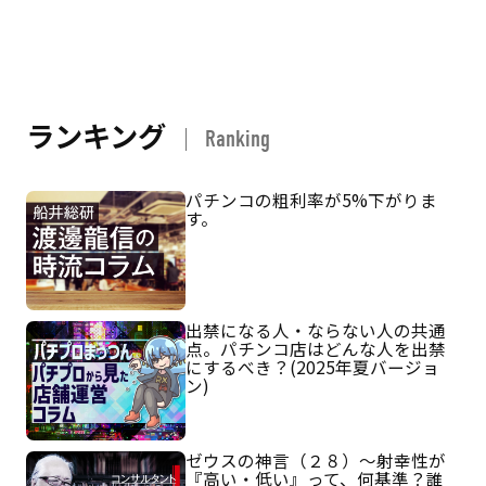
ランキング
Ranking
パチンコの粗利率が5%下がりま
す。
出禁になる人・ならない人の共通
点。パチンコ店はどんな人を出禁
にするべき？(2025年夏バージョ
ン)
ゼウスの神言（２８）～射幸性が
『高い・低い』って、何基準？誰