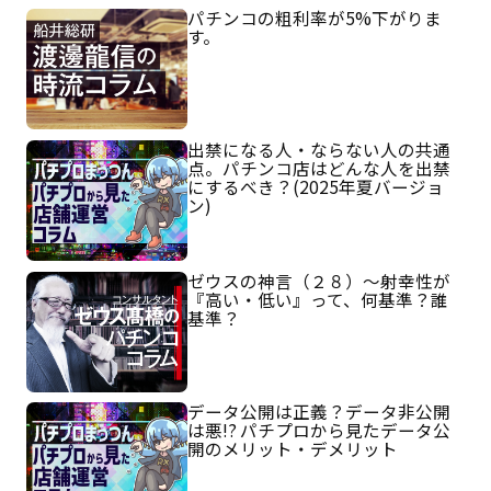
パチンコの粗利率が5%下がりま
す。
出禁になる人・ならない人の共通
点。パチンコ店はどんな人を出禁
にするべき？(2025年夏バージョ
ン)
ゼウスの神言（２８）～射幸性が
『高い・低い』って、何基準？誰
基準？
データ公開は正義？データ非公開
は悪!? パチプロから見たデータ公
開のメリット・デメリット