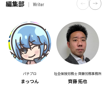
編集部
Writer
パチプロ
社会保険労務士 齊藤労務事務所
有
まっつん
齊藤 拓也