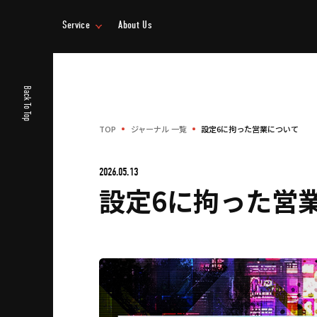
Service
About Us
事業情報
企業情報
Back To Top
TOP
ジャーナル 一覧
設定6に拘った営業について
2026.05.13
設定6に拘った営