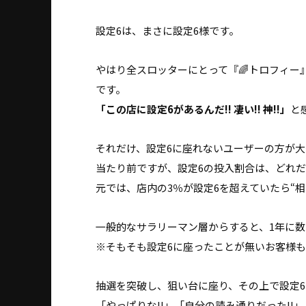
設定6は、まさに設定6様です。
やはり全スロッターにとって『🌈トロフィー
です。
「この店に設定6があるんだ!! 凄い!! 神!!」
と
それだけ、設定6に座れないユーザーの方が大
当たり前ですが、設定6の投入割合は、どれだ
元では、店内の3％が設定6を超えていたら“
一般的なサラリーマン層からすると、1年に
※そもそも設定6に座ったことが無いお客様
抽選を突破し、狙い台に座り、その上で設定
「やっぱりな!!」「自分の読み通りだった!!