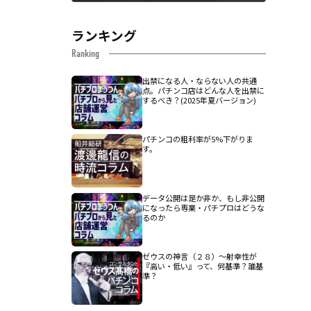
ランキング
Ranking
出禁になる人・ならない人の共通
点。パチンコ店はどんな人を出禁に
するべき？(2025年夏バージョン)
パチンコの粗利率が5%下がりま
す。
データ公開は是か非か、もし非公開
になったら専業・パチプロはどうな
るのか
ゼウスの神言（２８）～射幸性が
『高い・低い』って、何基準？誰基
準？