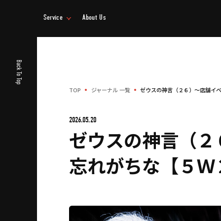
Service
About Us
事業情報
企業情報
Back To Top
TOP
ジャーナル 一覧
ゼウスの神言（２６）～店舗イ
2026.05.20
ゼウスの神言（２
忘れがちな【５Ｗ