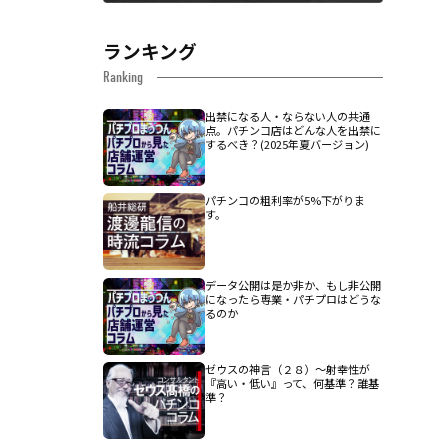
ランキング
Ranking
出禁になる人・ならない人の共通
点。パチンコ店はどんな人を出禁に
するべき？(2025年夏バージョン)
パチンコの粗利率が5%下がりま
す。
データ公開は是か非か、もし非公開
になったら専業・パチプロはどうな
るのか
ゼウスの神言（２８）～射幸性が
『高い・低い』って、何基準？誰基
準？