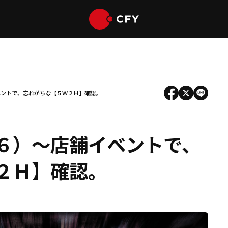
ベントで、忘れがちな【５Ｗ２Ｈ】確認。
６）～店舗イベントで、
２Ｈ】確認。