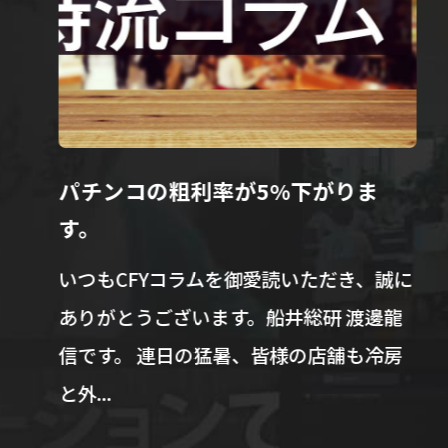
パチンコの粗利率が5%下がりま
ゼ
す。
『
準
いつもCFYコラムを御愛読いただき、誠に
２
ありがとうございます。船井総研 渡邊龍
カ
信です。 連日の猛暑、皆様の店舗も冷房
会
と外...
理