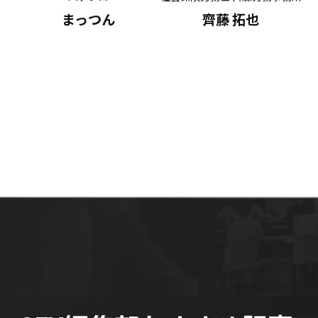
まっつん
齊藤 拓也