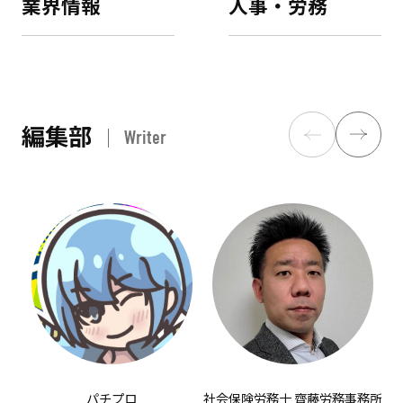
業界情報
人事・労務
編集部
Writer
パチプロ
社会保険労務士 齊藤労務事務所
有