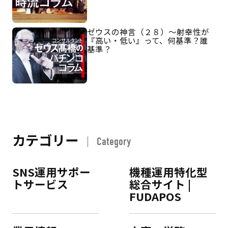
ゼウスの神言（２８）～射幸性が
『高い・低い』って、何基準？誰
基準？
カテゴリー
Category
SNS運用サポー
機種運用特化型
トサービス
総合サイト |
FUDAPOS