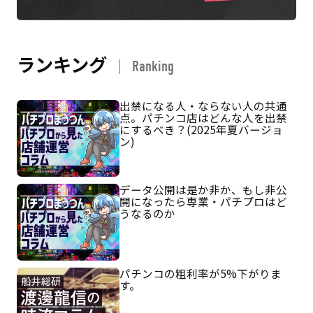
ランキング
Ranking
出禁になる人・ならない人の共通
点。パチンコ店はどんな人を出禁
にするべき？(2025年夏バージョ
ン)
データ公開は是か非か、もし非公
開になったら専業・パチプロはど
うなるのか
パチンコの粗利率が5%下がりま
す。