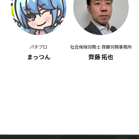
パチプロ
社会保険労務士 齊藤労務事務所
有
まっつん
齊藤 拓也