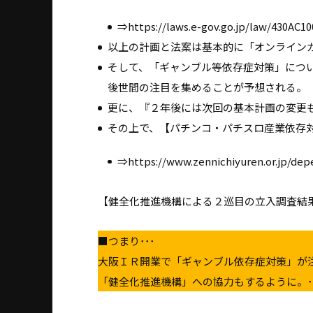
⇒https://laws.e-gov.go.jp/law/430AC10
以上の計画と法案は基本的に「オンライン
そして、「ギャンブル等依存症対策」につ
後世間の注目を集めることが予想される。
更に、『２年後には次回の基本計画の変更
その上で、【パチンコ・パチスロ産業依存
⇒https://www.zennichiyuren.or.jp/de
【健全化推進機構による２巡目の立入調査結
■つまり･･･
大阪ＩＲ開業で「ギャンブル依存症対策」が
「健全化推進機構」への協力もするように。･