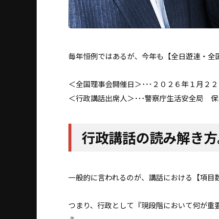
毎年恒例ではあるが、今年も【全日遊連・全
＜全国理事会開催日＞･･･２０２６年１月２２
＜行政講話出席人＞･･･警察庁生活安全局 
行政講話の読み解き方
一般的に言われるのが、講話における【項目
つまり、行政として『現段階において何が重