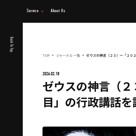
Service
About Us
事業情報
企業情報
Back To Top
TOP
ジャーナル 一覧
ゼウスの神言（２３）～「２０
2026.02.18
ゼウスの神言（２
目」の行政講話を