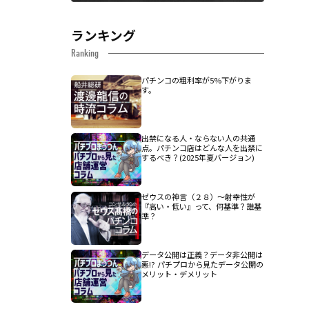
ランキング
Ranking
パチンコの粗利率が5%下がりま
す。
出禁になる人・ならない人の共通
点。パチンコ店はどんな人を出禁に
するべき？(2025年夏バージョン)
ゼウスの神言（２８）～射幸性が
『高い・低い』って、何基準？誰基
準？
データ公開は正義？データ非公開は
悪!? パチプロから見たデータ公開の
メリット・デメリット