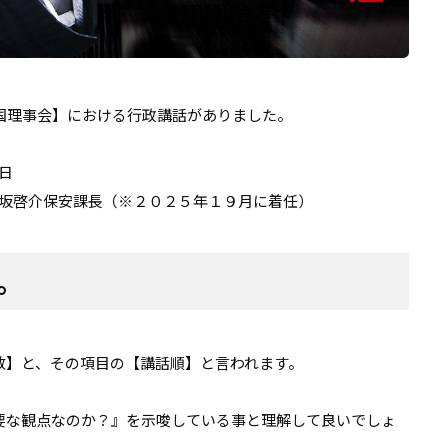
国理事会】における行政講話がありました。
日
保坂啓介保安課長（※２０２５年１９月に着任）
。
数】と、その項目の【講話順】と言われます。
要な観点なのか？』を示唆している事と理解して良いでしょ