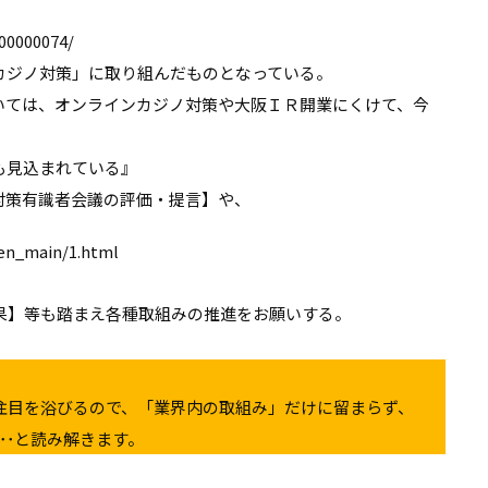
00000074/
カジノ対策」に取り組んだものとなっている。
いては、オンラインカジノ対策や大阪ＩＲ開業にくけて、今
も見込まれている』
対策有識者会議の評価・提言】や、
pen_main/1.html
果】等も踏まえ各種取組みの推進をお願いする。
注目を浴びるので、「業界内の取組み」だけに留まらず、
･･と読み解きます。