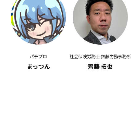
パチプロ
社会保険労務士 齊藤労務事務所
有
まっつん
齊藤 拓也