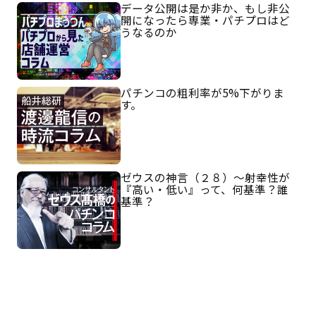
データ公開は是か非か、もし非公
開になったら専業・パチプロはど
うなるのか
パチンコの粗利率が5%下がりま
す。
ゼウスの神言（２８）～射幸性が
『高い・低い』って、何基準？誰
基準？