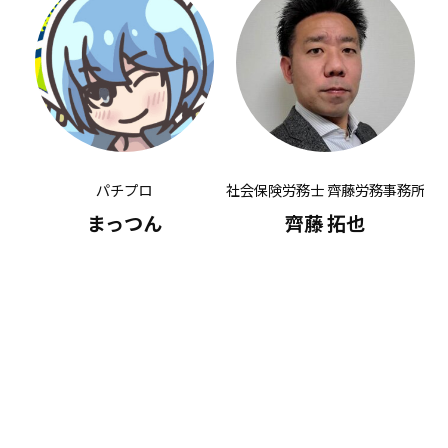
パチプロ
社会保険労務士 齊藤労務事務所
有
まっつん
齊藤 拓也