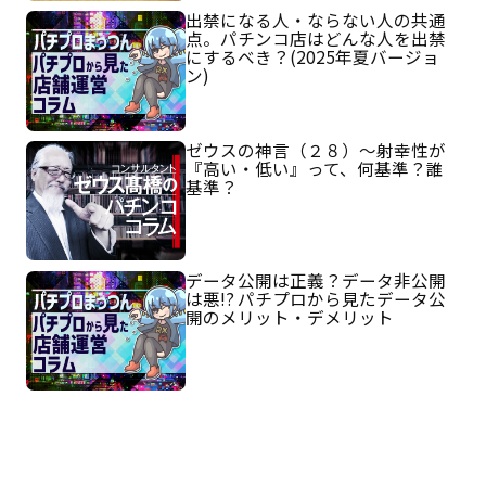
出禁になる人・ならない人の共通
点。パチンコ店はどんな人を出禁
にするべき？(2025年夏バージョ
ン)
ゼウスの神言（２８）～射幸性が
『高い・低い』って、何基準？誰
基準？
データ公開は正義？データ非公開
は悪!? パチプロから見たデータ公
開のメリット・デメリット