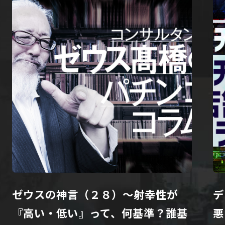
ゼウスの神言（２８）～射幸性が
デ
『高い・低い』って、何基準？誰基
悪