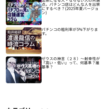
出禁になる人・ならない人の共通
点。パチンコ店はどんな人を出禁
にするべき？(2025年夏バージョ
ン)
パチンコの粗利率が5%下がりま
す。
ゼウスの神言（２８）～射幸性が
『高い・低い』って、何基準？誰
基準？