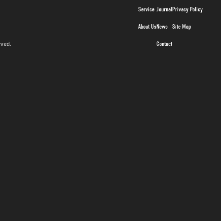
Service
Journal
Privacy Policy
About Us
News
Site Map
rved.
Contact