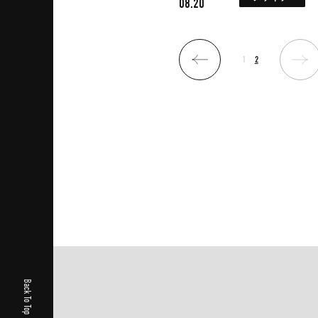
08.20
1
2
Back To Top