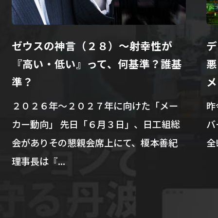
ゼウスの神言（２８）～射幸性が
デ
『高い・低い』って、何基準？誰基
悪
準？
メ
２０２６年～２０２７年に向けた「メー
昨
カー動向」 先日「６月３日」、日工組総
バ
会がありその懇親会席上にて、榎本善紀
全
理事長は『...