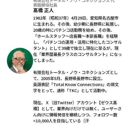
有限会社トータル・ノウ・コネクションズ 代
表取締役社長
髙橋 正人
1962年（昭和37年）4月29日、愛知県名古屋市
に生まれる。その後、幼少期に長野県に転居し、
20歳の時にパチンコ店勤務を始め、その後、
「ホールスタッフ～店長職～本部長職」を経験
し、「パチンコの運用・活用に特化したコンサル
タント」として39歳で独立し現在に至るが、現
在「業界歴最長クラスのコンサルタント」になっ
てしまった。
有限会社トータル・ノウ・コネクションズとし
て、2005年5月、長野県長野市に設立。
英語表記「Total Know Connections」の頭文
字をとって、通称「TKC」として活動中。
現在、Ｘ（旧Twitter）アカウント【ゼウス髙
橋】として、業界向けだけでは無く、ユーザーさ
ん向けに情報発信を継続しつつ、フォロワー数
=10,000人を目指している（汗