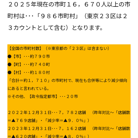
２０２５年現在の市町１６，６７０人以上の市
町村は･･･「９８６市町村」（東京２３区は２
３カウントとして含む）となります。
【全国の市町村数】（※東京都の「２３区」は含まない）
●【市】･･･約７９０市
●【町】･･･約７４０町
●【村】･･･約１８０村
「合計＝約１，７１０」の市町村で、現在も合併等により減少傾向
にあると言われている。
※その他、【政令指定都市】･･･２０市
２０２２年１２月３１日･･･７，７８２店舗 （昨年対比～「店舗数
＝▲７６９店舗」・「減少率＝▲９．０％」）
２０２３年１２月３１日･･･７，１６２店舗 （昨年対比～「店舗数
＝▲６２０店舗」・「減少率＝▲８．０％」）