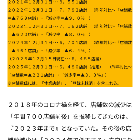
２０２１年１２月３１日･･･８，５５１店舗
２０２２年１２月３１日･･･７，７８２店舗 （昨年対比～「店舗数
＝▲７６９店舗」・「減少率＝▲９．０％」）
２０２３年１２月３１日･･･７，１６２店舗 （昨年対比～「店舗数
＝▲６２０店舗」・「減少率＝▲８．０％」）
２０２４年１２月３１日･･･６，７０１店舗 （昨年対比～「店舗数
＝▲４６１店舗」・「減少率＝▲６．４％」）
（２０２５年１２月１５日現在･･･６，４８５店舗）
２０２５年１２月３１日･･･６，４８０店舗（推定） （昨年対比～
「店舗数＝▲２２１店舗」・「減少率＝▲３．３％」）
※店舗数値には、「休業店舗」、「登録未抹消」を含まれる。
２０１８年のコロナ禍を経て、店舗数の減少は
「年間７００店舗前後」を推移してきたのは、
『２０２３年まで』となっていた。その後の店