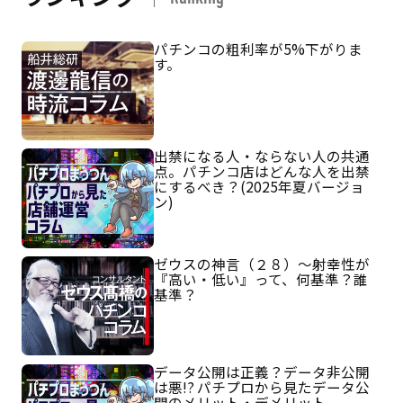
パチンコの粗利率が5%下がりま
す。
出禁になる人・ならない人の共通
点。パチンコ店はどんな人を出禁
にするべき？(2025年夏バージョ
ン)
ゼウスの神言（２８）～射幸性が
『高い・低い』って、何基準？誰
基準？
データ公開は正義？データ非公開
は悪!? パチプロから見たデータ公
開のメリット・デメリット