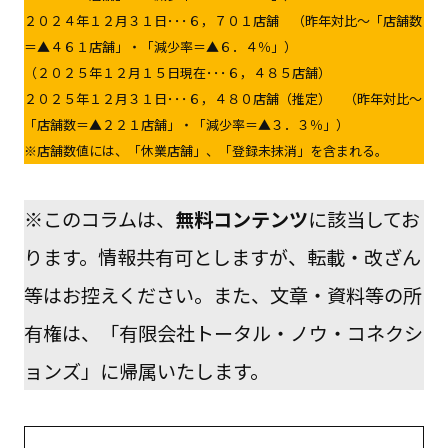
２０２４年１２月３１日･･･６，７０１店舗 （昨年対比～「店舗数
＝▲４６１店舗」・「減少率＝▲６．４％」）
（２０２５年１２月１５日現在･･･６，４８５店舗）
２０２５年１２月３１日･･･６，４８０店舗（推定） （昨年対比～
「店舗数＝▲２２１店舗」・「減少率＝▲３．３％」）
※店舗数値には、「休業店舗」、「登録未抹消」を含まれる。
※このコラムは、
無料コンテンツ
に該当してお
ります。情報共有可としますが、転載・改ざん
等はお控えください。また、文章・資料等の所
有権は、「有限会社トータル・ノウ・コネクシ
ョンズ」に帰属いたします。