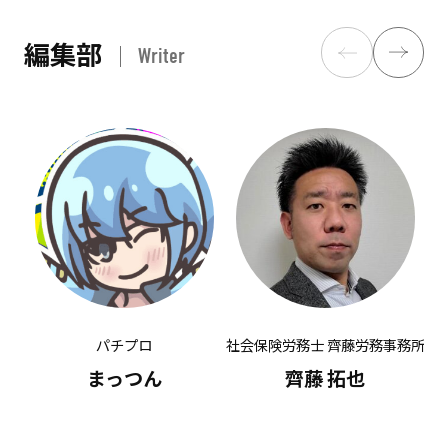
編集部
Writer
パチプロ
社会保険労務士 齊藤労務事務所
有
まっつん
齊藤 拓也