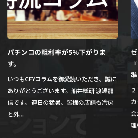
パチンコの粗利率が5%下がりま
ゼ
す。
『
準
いつもCFYコラムを御愛読いただき、誠に
２
ありがとうございます。船井総研 渡邊龍
カ
信です。 連日の猛暑、皆様の店舗も冷房
会
と外...
理