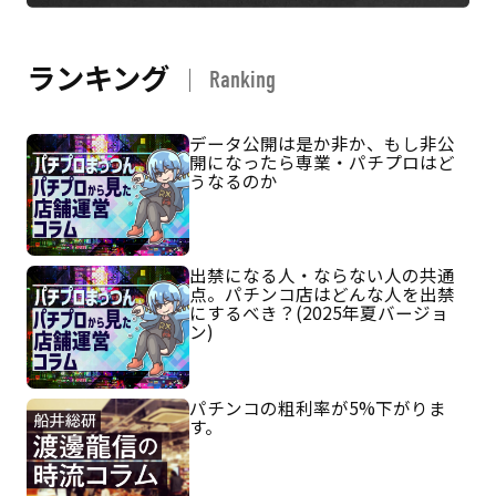
ランキング
Ranking
データ公開は是か非か、もし非公
開になったら専業・パチプロはど
うなるのか
出禁になる人・ならない人の共通
点。パチンコ店はどんな人を出禁
にするべき？(2025年夏バージョ
ン)
パチンコの粗利率が5%下がりま
す。