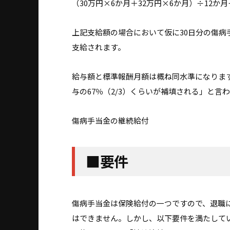
（30万円×6か月＋32万円×6か月）÷12か月÷3
上記支給額の場合において仮に30日分の傷病手当
支給されます。
給与額と標準報酬月額は概ね同水準になります
与の67％（2/3）くらいが補填される」と言
傷病手当金の継続給付
■要件
傷病手当金は保険給付の一つですので、退職
はできません。しかし、以下要件を満たして