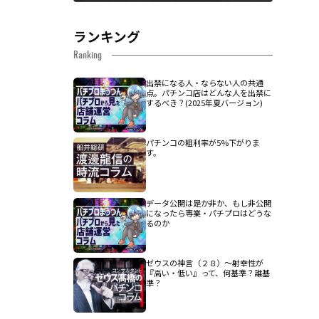
ランキング
Ranking
出禁になる人・ならない人の共通
点。パチンコ店はどんな人を出禁に
するべき？(2025年夏バージョン)
パチンコの粗利率が5%下がりま
す。
データ公開は是か非か、もし非公開
になったら専業・パチプロはどうな
るのか
ゼウスの神言（２８）～射幸性が
『高い・低い』って、何基準？誰基
準？