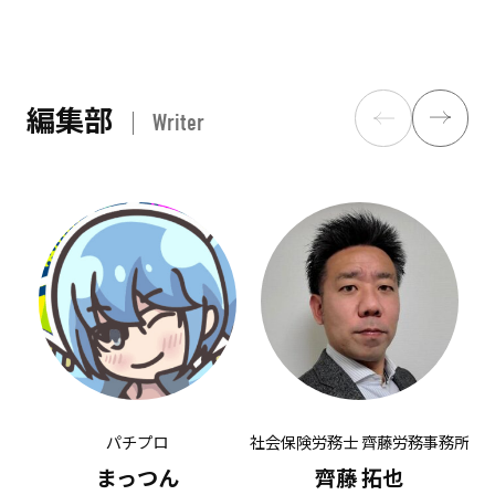
編集部
Writer
パチプロ
社会保険労務士 齊藤労務事務所
有
まっつん
齊藤 拓也