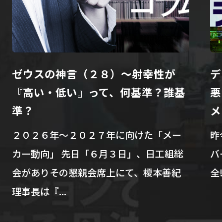
ゼウスの神言（２８）～射幸性が
デ
『高い・低い』って、何基準？誰基
悪
準？
メ
２０２６年～２０２７年に向けた「メー
昨
カー動向」 先日「６月３日」、日工組総
バ
会がありその懇親会席上にて、榎本善紀
全
理事長は『...