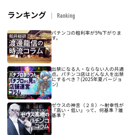
ランキング
Ranking
パチンコの粗利率が5%下がりま
す。
出禁になる人・ならない人の共通
点。パチンコ店はどんな人を出禁
にするべき？(2025年夏バージョ
ン)
ゼウスの神言（２８）～射幸性が
『高い・低い』って、何基準？誰
基準？