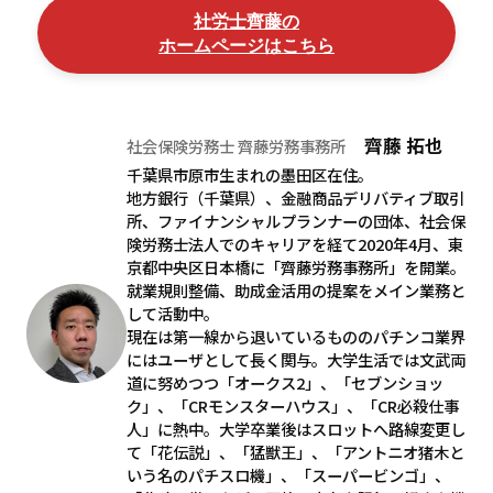
社労士齊藤の
ホームページはこちら
齊藤 拓也
社会保険労務士 齊藤労務事務所
千葉県市原市生まれの墨田区在住。
地方銀行（千葉県）、金融商品デリバティブ取引
所、ファイナンシャルプランナーの団体、社会保
険労務士法人でのキャリアを経て2020年4月、東
京都中央区日本橋に「齊藤労務事務所」を開業。
就業規則整備、助成金活用の提案をメイン業務と
して活動中。
現在は第一線から退いているもののパチンコ業界
にはユーザとして長く関与。大学生活では文武両
道に努めつつ「オークス2」、「セブンショッ
ク」、「CRモンスターハウス」、「CR必殺仕事
人」に熱中。大学卒業後はスロットへ路線変更し
て「花伝説」、「猛獣王」、「アントニオ猪木と
いう名のパチスロ機」、「スーパービンゴ」、