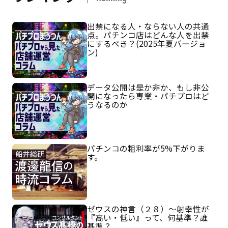
出禁になる人・ならない人の共通
点。パチンコ店はどんな人を出禁
にするべき？(2025年夏バージョ
ン)
データ公開は是か非か、もし非公
開になったら専業・パチプロはど
うなるのか
パチンコの粗利率が5%下がりま
す。
ゼウスの神言（２８）～射幸性が
『高い・低い』って、何基準？誰
基準？