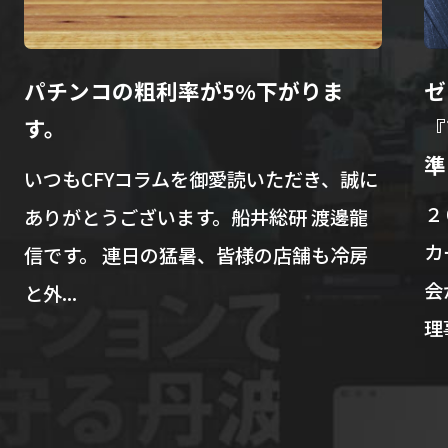
パチンコの粗利率が5%下がりま
ゼ
す。
『
準
いつもCFYコラムを御愛読いただき、誠に
２
ありがとうございます。船井総研 渡邊龍
カ
信です。 連日の猛暑、皆様の店舗も冷房
会
と外...
理