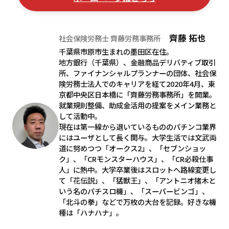
齊藤 拓也
社会保険労務士 齊藤労務事務所
千葉県市原市生まれの墨田区在住。
地方銀行（千葉県）、金融商品デリバティブ取引
所、ファイナンシャルプランナーの団体、社会保
険労務士法人でのキャリアを経て2020年4月、東
京都中央区日本橋に「齊藤労務事務所」を開業。
就業規則整備、助成金活用の提案をメイン業務と
して活動中。
現在は第一線から退いているもののパチンコ業界
にはユーザとして長く関与。大学生活では文武両
道に努めつつ「オークス2」、「セブンショッ
ク」、「CRモンスターハウス」、「CR必殺仕事
人」に熱中。大学卒業後はスロットへ路線変更し
て「花伝説」、「猛獣王」、「アントニオ猪木と
いう名のパチスロ機」、「スーパービンゴ」、
「北斗の拳」などで万枚の大台を記録。好きな機
種は「ハナハナ」。