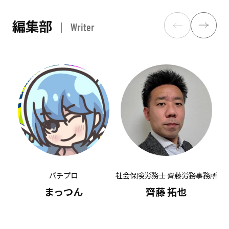
編集部
Writer
パチプロ
社会保険労務士 齊藤労務事務所
有
まっつん
齊藤 拓也