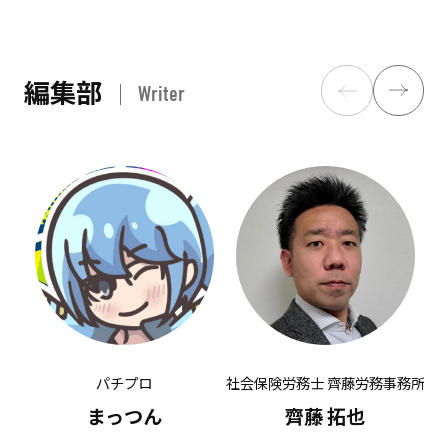
編集部
Writer
パチプロ
社会保険労務士 齊藤労務事務所
有
まっつん
齊藤 拓也