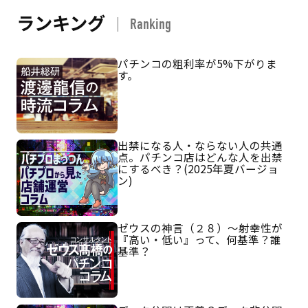
ランキング
Ranking
パチンコの粗利率が5%下がりま
す。
出禁になる人・ならない人の共通
点。パチンコ店はどんな人を出禁
にするべき？(2025年夏バージョ
ン)
ゼウスの神言（２８）～射幸性が
『高い・低い』って、何基準？誰
基準？