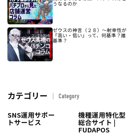
うなるのか
ゼウスの神言（２８）～射幸性が
『高い・低い』って、何基準？誰
基準？
カテゴリー
Category
SNS運用サポー
機種運用特化型
トサービス
総合サイト |
FUDAPOS