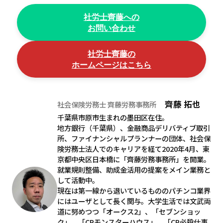
社労士齊藤への
お問い合わせ
社労士齊藤の
ホームページはこちら
齊藤 拓也
社会保険労務士 齊藤労務事務所
千葉県市原市生まれの墨田区在住。
地方銀行（千葉県）、金融商品デリバティブ取引
所、ファイナンシャルプランナーの団体、社会保
険労務士法人でのキャリアを経て2020年4月、東
京都中央区日本橋に「齊藤労務事務所」を開業。
就業規則整備、助成金活用の提案をメイン業務と
して活動中。
現在は第一線から退いているもののパチンコ業界
にはユーザとして長く関与。大学生活では文武両
道に努めつつ「オークス2」、「セブンショッ
ク」、「CRモンスターハウス」、「CR必殺仕事