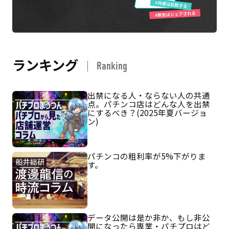
ランキング
Ranking
出禁になる人・ならない人の共通
点。パチンコ店はどんな人を出禁
にするべき？(2025年夏バージョ
ン)
パチンコの粗利率が5%下がりま
す。
データ公開は是か非か、もし非公
開になったら専業・パチプロはど