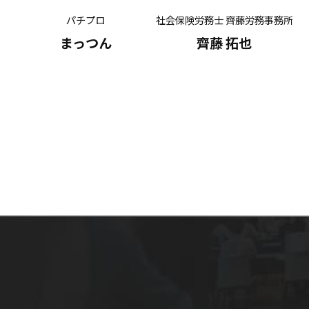
パチプロ
社会保険労務士 齊藤労務事務所
有
まっつん
齊藤 拓也