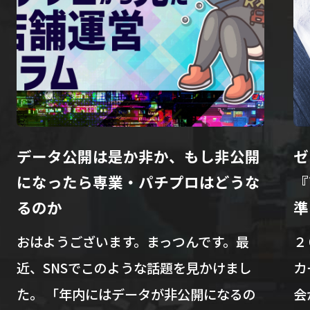
データ公開は是か非か、もし非公開
ゼ
になったら専業・パチプロはどうな
『
るのか
準
おはようございます。まっつんです。最
２
近、SNSでこのような話題を見かけまし
カ
た。 「年内にはデータが非公開になるの
会