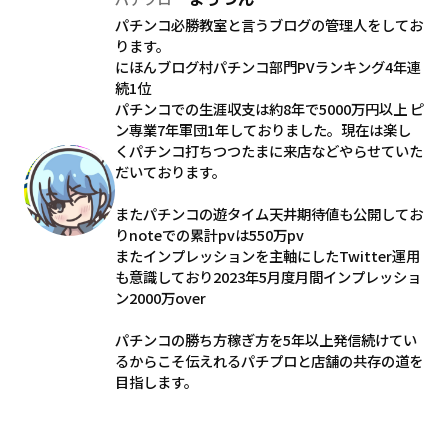
パチンコ必勝教室と言うブログの管理人をしてお
ります。
にほんブログ村パチンコ部門PVランキング4年連
続1位
パチンコでの生涯収支は約8年で5000万円以上 ピ
ン専業7年軍団1年しておりました。現在は楽し
くパチンコ打ちつつたまに来店などやらせていた
だいております。
またパチンコの遊タイム天井期待値も公開してお
りnoteでの累計pvは550万pv
またインプレッションを主軸にしたTwitter運用
も意識しており2023年5月度月間インプレッショ
ン2000万over
パチンコの勝ち方稼ぎ方を5年以上発信続けてい
るからこそ伝えれるパチプロと店舗の共存の道を
目指します。