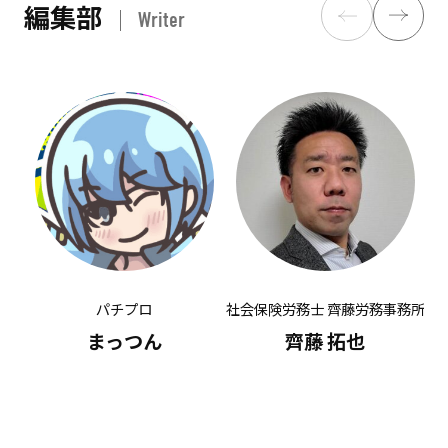
編集部
Writer
パチプロ
社会保険労務士 齊藤労務事務所
有
まっつん
齊藤 拓也