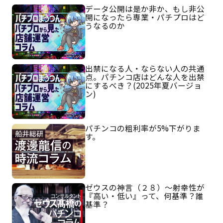
データ公開は是か非か、もし非公
開になったら専業・パチプロはど
うなるのか
出禁になる人・ならない人の共通
点。パチンコ店はどんな人を出禁
にするべき？(2025年夏バージョ
ン)
パチンコの粗利率が5%下がりま
す。
ゼウスの神言（２８）～射幸性が
『高い・低い』って、何基準？誰
基準？