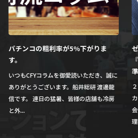
パチンコの粗利率が5%下がりま
ゼ
す。
『
準
いつもCFYコラムを御愛読いただき、誠に
２
ありがとうございます。船井総研 渡邊龍
カ
信です。 連日の猛暑、皆様の店舗も冷房
会
と外...
理