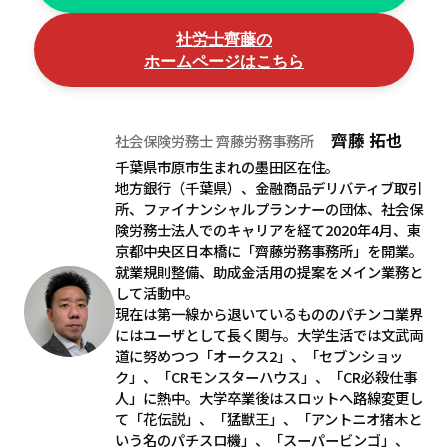
社労士齊藤の
ホームページはこちら
齊藤 拓也
社会保険労務士 齊藤労務事務所
千葉県市原市生まれの墨田区在住。
地方銀行（千葉県）、金融商品デリバティブ取引
所、ファイナンシャルプランナーの団体、社会保
険労務士法人でのキャリアを経て2020年4月、東
京都中央区日本橋に「齊藤労務事務所」を開業。
就業規則整備、助成金活用の提案をメイン業務と
して活動中。
現在は第一線から退いているもののパチンコ業界
にはユーザとして長く関与。大学生活では文武両
道に努めつつ「オークス2」、「セブンショッ
ク」、「CRモンスターハウス」、「CR必殺仕事
人」に熱中。大学卒業後はスロットへ路線変更し
て「花伝説」、「猛獣王」、「アントニオ猪木と
いう名のパチスロ機」、「スーパービンゴ」、