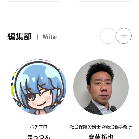
編集部
Writer
パチプロ
社会保険労務士 齊藤労務事務所
有
まっつん
齊藤 拓也