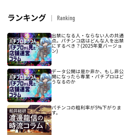
ランキング
Ranking
出禁になる人・ならない人の共通
点。パチンコ店はどんな人を出禁
にするべき？(2025年夏バージョ
ン)
データ公開は是か非か、もし非公
開になったら専業・パチプロはど
うなるのか
パチンコの粗利率が5%下がりま
す。