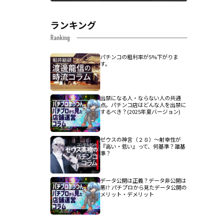
ランキング
Ranking
パチンコの粗利率が5%下がりま
す。
出禁になる人・ならない人の共通
点。パチンコ店はどんな人を出禁に
するべき？(2025年夏バージョン)
ゼウスの神言（２８）～射幸性が
『高い・低い』って、何基準？誰基
準？
データ公開は正義？データ非公開は
悪!? パチプロから見たデータ公開の
メリット・デメリット