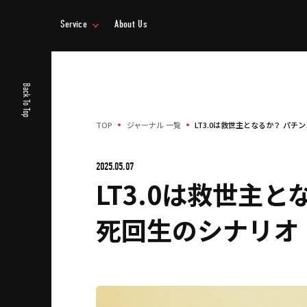
Service
About Us
事業情報
企業情報
Back To Top
TOP
ジャーナル 一覧
LT3.0は救世主となるか？ パ
2025.05.07
LT3.0は救世主
死回生のシナリオ