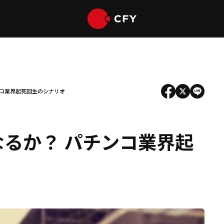
チンコ業界起死回生のシナリオ
となるか？ パチンコ業界起