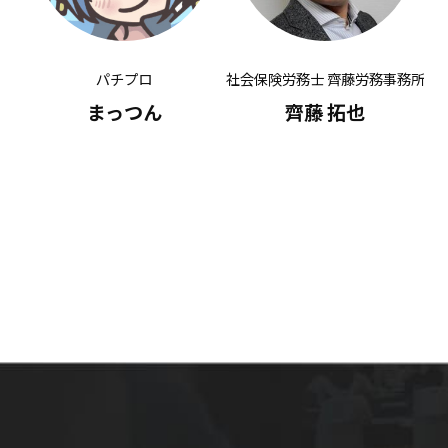
パチプロ
社会保険労務士 齊藤労務事務所
有
まっつん
齊藤 拓也