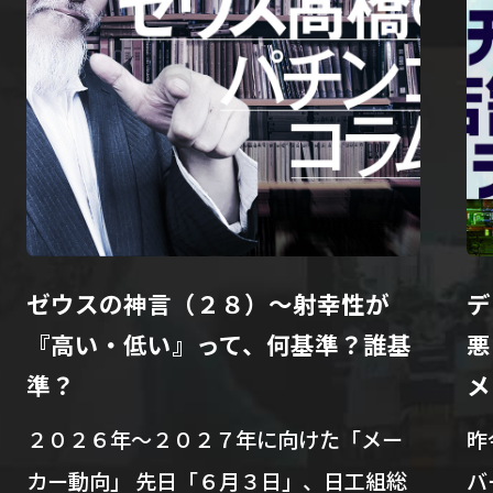
ゼウスの神言（２８）～射幸性が
デ
『高い・低い』って、何基準？誰基
悪
準？
メ
２０２６年～２０２７年に向けた「メー
昨
カー動向」 先日「６月３日」、日工組総
バ