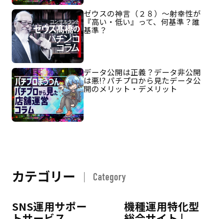
ゼウスの神言（２８）～射幸性が
『高い・低い』って、何基準？誰
基準？
データ公開は正義？データ非公開
は悪!? パチプロから見たデータ公
開のメリット・デメリット
カテゴリー
Category
SNS運用サポー
機種運用特化型
トサービス
総合サイト |