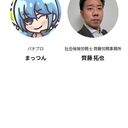
パチプロ
社会保険労務士 齊藤労務事務所
有
まっつん
齊藤 拓也