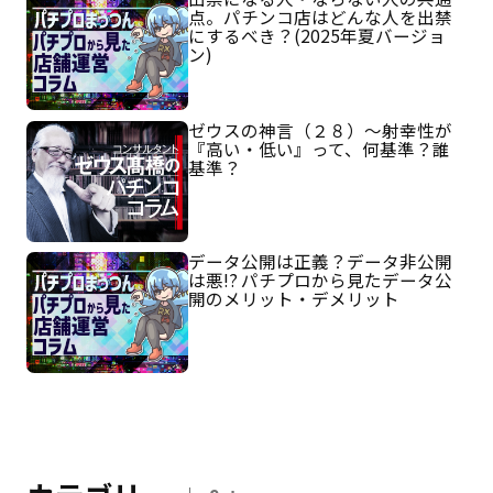
点。パチンコ店はどんな人を出禁
にするべき？(2025年夏バージョ
ン)
ゼウスの神言（２８）～射幸性が
『高い・低い』って、何基準？誰
基準？
データ公開は正義？データ非公開
は悪!? パチプロから見たデータ公
開のメリット・デメリット