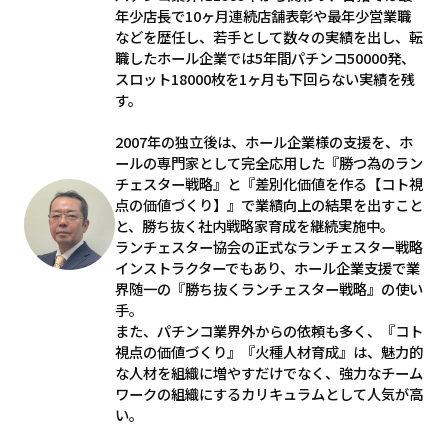
年少店長で10ヶ月連続店舗表彰や最年少営業職
などを歴任し、若手として数々の実績を出し、転
職したホール企業では5年間パチンコ50000発、
スロット18000枚を1ヶ月も下回らない実績を残
す。
2007年の独立後は、ホール企業様の支援を、ホ
ールの専門家として完全応用した『勝つ為のラン
チェスター戦略』と『差別化価値を作る【コト視
点の価値づくり】』で業績向上の結果を出すこと
と、勝ち抜く社内戦略家育成を継続実施中。
ランチェスター協会の正式なランチェスター戦略
インストラクターでもあり、ホール企業支援で業
界随一の『勝ち抜くランチェスター戦略』の使い
手。
また、パチンコ業界外からの依頼も多く、『コト
視点の価値づくり』『火種人材育成』は、魅力的
な人材を組織に増やすだけでなく、強力なチーム
ワークの組織にするカリキュラムとして人気が高
い。