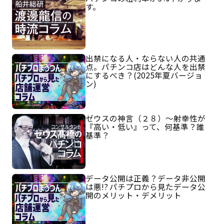
す。
出禁になる人・ならない人の共通
点。パチンコ店はどんな人を出禁
にするべき？(2025年夏バージョ
ン)
ゼウスの神言（２８）～射幸性が
『高い・低い』って、何基準？誰
基準？
データ公開は正義？データ非公開
は悪!? パチプロから見たデータ公
開のメリット・デメリット