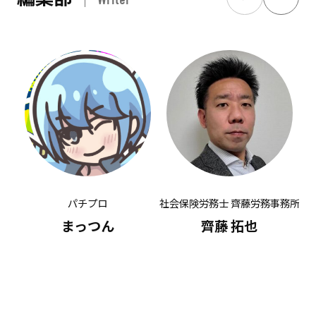
パチプロ
社会保険労務士 齊藤労務事務所
有
まっつん
齊藤 拓也