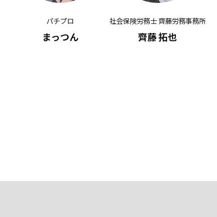
パチプロ
社会保険労務士 齊藤労務事務所
有
まっつん
齊藤 拓也