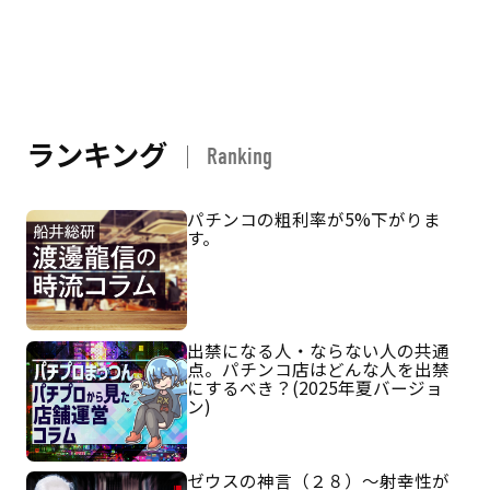
ランキング
Ranking
パチンコの粗利率が5%下がりま
す。
出禁になる人・ならない人の共通
点。パチンコ店はどんな人を出禁
にするべき？(2025年夏バージョ
ン)
ゼウスの神言（２８）～射幸性が